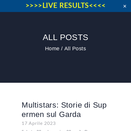
>>>>LIVE RESULTS<<<<
✕
ALL POSTS
HOME
IL MEETING
Home
All Posts
NEWS
PAST EDITIONS
CONTACT US
COOKIE POLICY (EU)
Multistars: Storie di Sup
ermen sul Garda
17 Aprile 2023