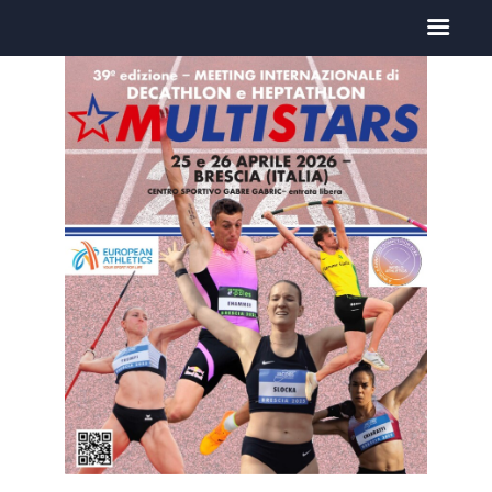
HOME
IL MEETING
NEWS
PAST EDITIONS
CONTACT US
COOKIE POLICY (EU)