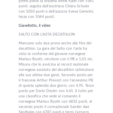
primo posto la svizzera Annik Kalin con 5581
punti, seguita dall’austriaca Chiara Schuler
con 5050 punti e dall’azzurra Sveva Gerevini,
terza con 5044 punti.
Giavellotto, il video
SALTO CON L’ASTA DECATHLON
Mancano solo due prove anche alla fine del
decathlon. La gara del Salto con l’asta ha
visto la conferma del giovane norvegese
Markus Rooth, vincitore con il PB a 5,05 mt.
Misura che lo avvicina al record nazionale
norvegese assoluto del decathlon (attenzione
alle sue ultime due gare). Secondo posto per
il francese Arthur Prevost con l’ennesimo PB
di questa splendia due giorni, con 4,95. Terzo
posto per Dario Dester con 4,65. Il tutto per
una classifica che vede al comando il
norvegese Markus Rooth con 6832 punti, al
secondo posto il connazionale Sander Aae
Skotheim con 6787 punti e terzo l’azzurro