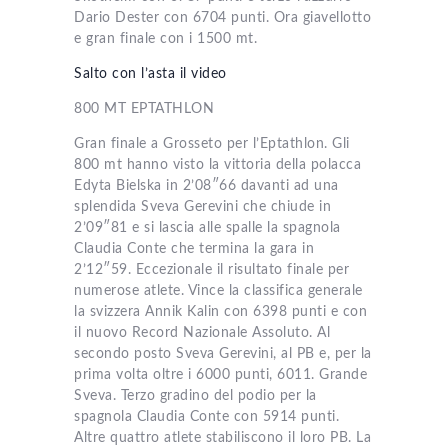
Dario Dester con 6704 punti. Ora giavellotto
e gran finale con i 1500 mt.
Salto con l’asta il video
800 MT EPTATHLON
Gran finale a Grosseto per l’Eptathlon. Gli
800 mt hanno visto la vittoria della polacca
Edyta Bielska in 2’08″66 davanti ad una
splendida Sveva Gerevini che chiude in
2’09″81 e si lascia alle spalle la spagnola
Claudia Conte che termina la gara in
2’12″59. Eccezionale il risultato finale per
numerose atlete. Vince la classifica generale
la svizzera Annik Kalin con 6398 punti e con
il nuovo Record Nazionale Assoluto. Al
secondo posto Sveva Gerevini, al PB e, per la
prima volta oltre i 6000 punti, 6011. Grande
Sveva. Terzo gradino del podio per la
spagnola Claudia Conte con 5914 punti.
Altre quattro atlete stabiliscono il loro PB. La