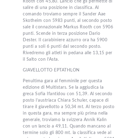
Rooth con 45,80. Lancio che gli permette di
salire di una posizione in classifica. Al
comando troviamo sempre il Sander Aae
Skotheim con 5983 punti, al secondo posto
sale il connazionale Markus Rooth con 5906
punti. Scende in terza posizione Dario
Dester. Il carabiniere azzurro ora ha 5900
punti a soli 6 punti dal secondo posto.
Rivedremo gli atleti in pedana alle 13,15 per
il Salto con l’Asta.
GIAVELLOTTO EPTATHLON
Penultima gara al femminile per questa
edizione di Multistars. Se la aggiudica la
greca Sofia Ifantidou con 51,39. Al secondo
posto l’austriaca Chiara Schuler, capace di
tirare il giavellotto a 50,34 mt. Al terzo posto
in questa gara, ma sempre più prima nella
generale, troviamo la svizzera Annik Kalin
con un lancio a 49,11. Quando mancano al
termine solo gli 800 mt. la classifica vede al