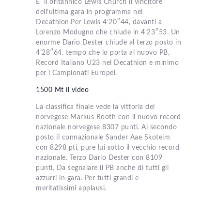
E’ il britannico Lewis Church il vincitore
dell’ultima gara in programma nel
Decathlon.Per Lewis 4’20″44, davanti a
Lorenzo Modugno che chiude in 4’23″53. Un
enorme Dario Dester chiude al terzo posto in
4’28″64. tempo che lo porta al nuovo PB,
Record Italiano U23 nel Decathlon e minimo
per i Campionati Europei.
1500 Mt il video
La classifica finale vede la vittoria del
norvegese Markus Rooth con il nuovo record
nazionale norvegese 8307 punti. Al secondo
posto il connazionale Sander Aae Skoteim
con 8298 pti, pure lui sotto il vecchio record
nazionale. Terzo Dario Dester con 8109
punti. Da segnalare il PB anche di tutti gli
azzurri in gara. Per tutti grandi e
meritatissimi applausi.