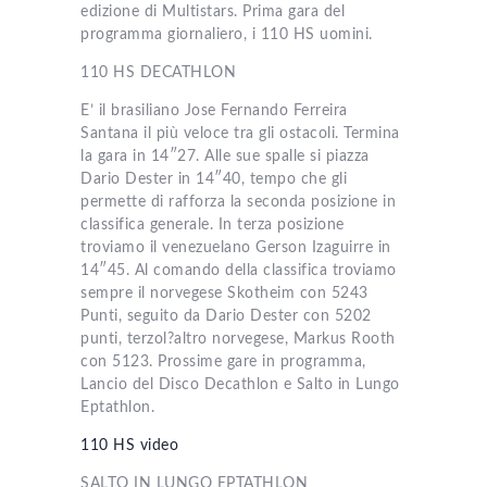
edizione di Multistars. Prima gara del
programma giornaliero, i 110 HS uomini.
110 HS DECATHLON
E’ il brasiliano Jose Fernando Ferreira
Santana il più veloce tra gli ostacoli. Termina
la gara in 14″27. Alle sue spalle si piazza
Dario Dester in 14″40, tempo che gli
permette di rafforza la seconda posizione in
classifica generale. In terza posizione
troviamo il venezuelano Gerson Izaguirre in
14″45. Al comando della classifica troviamo
sempre il norvegese Skotheim con 5243
Punti, seguito da Dario Dester con 5202
punti, terzol?altro norvegese, Markus Rooth
con 5123. Prossime gare in programma,
Lancio del Disco Decathlon e Salto in Lungo
Eptathlon.
110 HS video
SALTO IN LUNGO EPTATHLON