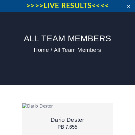
>>>>LIVE RESULTS<<<<
✕
ALL TEAM MEMBERS
HOME
IL MEETING
Home
All Team Members
NEWS
PAST EDITIONS
CONTACT US
COOKIE POLICY (EU)
Dario Dester
PB 7.655